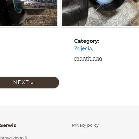
Informacje o
Category:
Zdjęcia
,
Ostatnia aktualizacja:
month ago
ia galeria
NEXT »
órzone na końcu
 Serwis
Privacy policy
niatowskiego 6