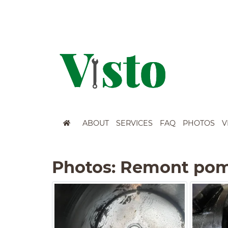
Szybkie menu
ABOUT
SERVICES
FAQ
PHOTOS
V
Menu główne
Wyszukiwarka
Photos: Remont pom
Treść strony