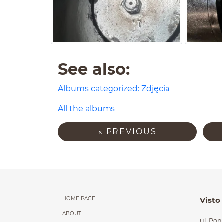
See also:
Albums categorized: Zdjęcia
All the albums
Następna i poprzedn
« PREVIOUS
Menu główne powt
HOME PAGE
Visto
ABOUT
ul. Po