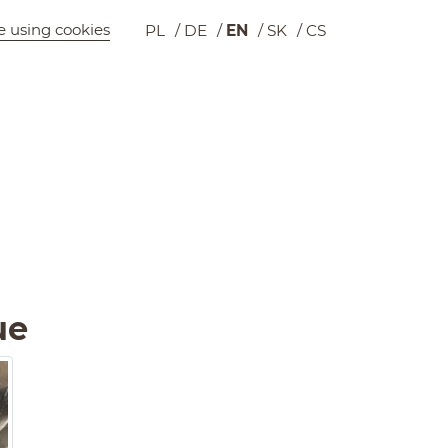
e using cookies
PL
DE
EN
SK
CS
Wyszukiwarka
Cart
ue