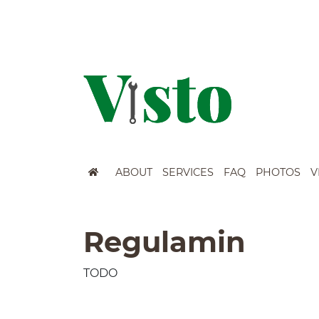
Szybkie menu
ABOUT
SERVICES
FAQ
PHOTOS
V
Menu główne
Wyszukiwarka
Regulamin
TODO