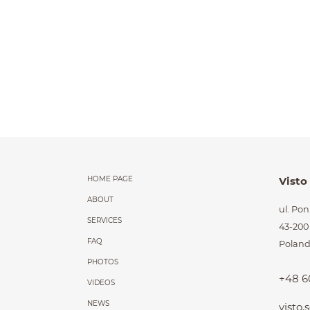
Menu główne powt
HOME PAGE
Visto
ABOUT
ul. Po
SERVICES
43-200
FAQ
Polan
PHOTOS
+48 6
VIDEOS
NEWS
visto