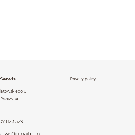
órzone na końcu
 Serwis
Privacy policy
niatowskiego 6
 Pszczyna
d
07 823 529
.serwis@gmail.com