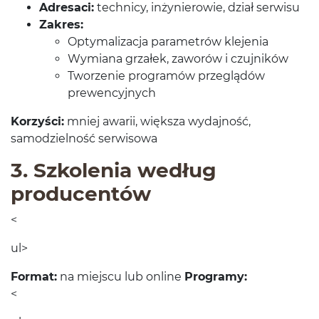
Adresaci:
tech­nicy, inżynierowie, dział serwisu
Zakres:
Opty­mal­iza­cja para­metrów klejenia
Wymi­ana grza­łek, zaworów i czujników
Tworze­nie pro­gramów przeglądów
prewencyjnych
Korzyści:
mniej awarii, więk­sza wyda­jność,
samodziel­ność serwisowa
3
. Szkole­nia według
producentów
<
ul>
For­mat:
na miejscu lub online
Pro­gramy:
<