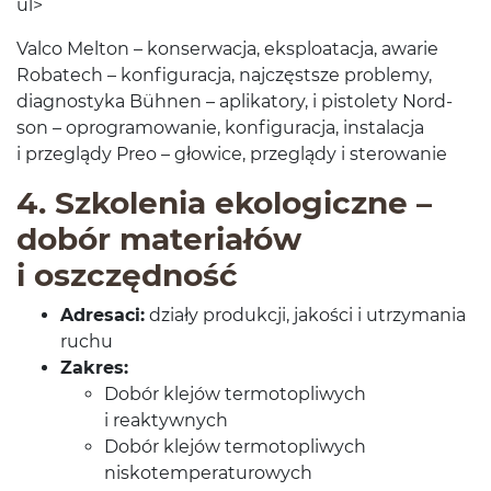
ul>
Valco Melton – kon­serwacja, eksploat­acja, awarie
Robat­ech – kon­fig­u­racja, najczęst­sze prob­lemy,
diag­nos­tyka Büh­nen – aplika­tory, i pis­to­lety Nord­
son – opro­gramowanie, kon­fig­u­racja, insta­lacja
i przeglądy Preo – głow­ice, przeglądy i sterowanie
4
. Szkole­nia eko­log­iczne –
dobór mate­ri­ałów
i oszczędność
Adresaci:
dzi­ały pro­dukcji, jakości i utrzy­ma­nia
ruchu
Zakres:
Dobór kle­jów ter­mo­to­pli­wych
i reaktywnych
Dobór kle­jów ter­mo­to­pli­wych
niskotemperaturowych