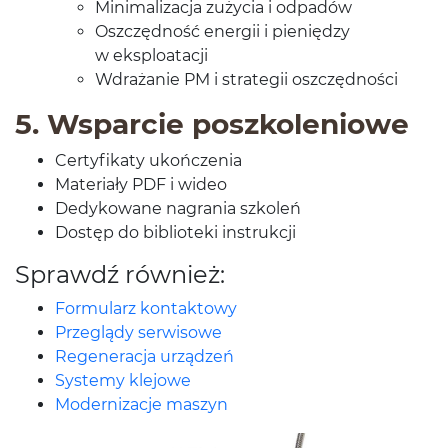
Min­i­mal­iza­cja zuży­cia i odpadów
Oszczęd­ność energii i pieniędzy
w eksploatacji
Wdrażanie
PM
i strate­gii oszczędności
5
. Wspar­cie poszkoleniowe
Cer­ty­fikaty ukończenia
Mate­ri­ały
PDF
i wideo
Dedykowane nagra­nia szkoleń
Dostęp do bib­lioteki instrukcji
Sprawdź również:
For­mu­larz kontaktowy
Przeglądy ser­wisowe
Regen­er­acja urządzeń
Sys­temy klejowe
Mod­ern­iza­cje maszyn