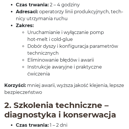
Czas trwa­nia:
2
–
4
godziny
Adresaci:
oper­a­torzy linii pro­duk­cyjnych, tech­
nicy utrzy­ma­nia ruchu
Zakres:
Uruchami­anie i wyłączanie pomp
hot‑melt i cold‑glue
Dobór dyszy i kon­fig­u­racja para­metrów
technicznych
Elim­i­nowanie błędów i awarii
Instrukcje awaryjne i prak­ty­czne
ćwiczenia
Korzyści:
mniej awarii, wyższa jakość kle­je­nia, lep­sze
bezpieczeństwo
2
. Szkole­nia tech­niczne –
diag­nos­tyka i konserwacja
Czas trwa­nia:
1
–
2
dni