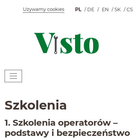
Szybkie menu
Używamy cookies
PL
DE
EN
SK
CS
K
Menu główne
W
Szkolenia
1
. Szkole­nia oper­a­torów –
pod­stawy i bezpieczeństwo