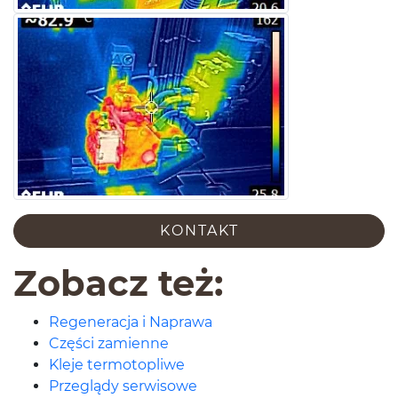
KON­TAKT
Zobacz też:
Regeneracja i Naprawa
Części zamienne
Kleje termotopliwe
Przeglądy serwisowe