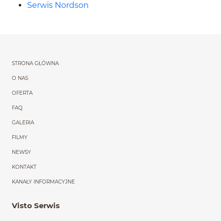
Serwis Nordson
Menu główne powtórzon
STRONA GŁÓWNA
O NAS
OFERTA
FAQ
GALERIA
FILMY
NEWSY
KONTAKT
KANAŁY INFORMACYJNE
Visto Serwis