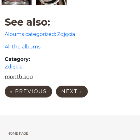
See also:
Albums categorized: Zdjęcia
All the albums
Informacje o galerii
Category:
Zdjęcia
,
Ostatnia aktualizacja:
month ago
Następna i poprzednia gal
« PREVIOUS
NEXT »
Menu główne powtórzon
HOME PAGE