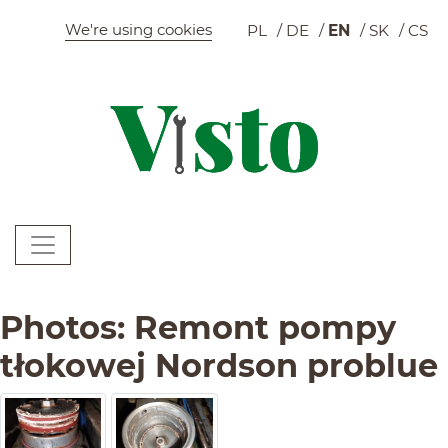
Szybkie menu
We're using cookies
PL
DE
EN
SK
CS
C
Menu główne
W
Photos: Remont pompy
Treść strony
tłokowej Nordson problue