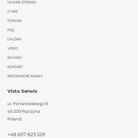
Menu główne powtórzon
HLAVNÁ STRÁNKA
O NÁS
PONUKA
FAQ
GALÉRIA
VIDEO
NOVINKY
KONTAKT
INFORMAČNÉ KANÁLY
Visto Serwis
ul. Poniatowskiego 6
43-200 Pszczyna
Poland
+48 607 823 529