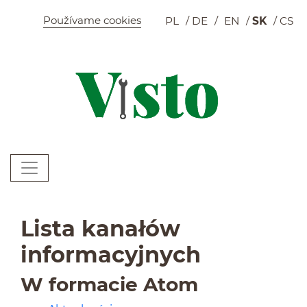
Szybkie menu
Používame cookies
PL
DE
EN
SK
CS
K
Menu główne
W
Lista kanałów
informacyjnych
W formacie Atom