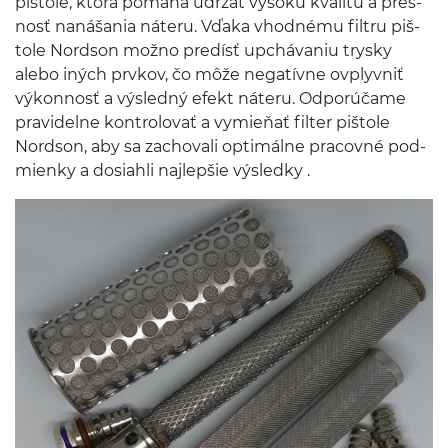
piš­tole, ktorá pomáha udržať vysokú kval­itu a pres­
nosť nanáša­nia náteru. Vďaka vhod­nému fil­tru piš­
tole Nord­son možno predísť upchá­va­niu trysky
alebo iných prvkov, čo môže negatívne ovplyvniť
výkon­nosť a výsledný efekt náteru. Odporúčame
pravidelne kon­trolo­vať a vymieňať fil­ter piš­tole
Nord­son, aby sa zachovali opti­málne pra­covné pod­
mienky a dosi­ahli najlepšie výsledky .