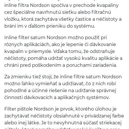
inline fil­tra Nord­son spočíva v pre­chode kva­paliny
cez špeciálne navrhnutú sieťku alebo fil­tračnú
vložku, ktorá zachytáva všetky čas­tice a néčis­toty a
bráni im v ďalšom prieniku do systému.
Inline fil­ter sat­urn Nord­son možno použiť pri
rôznych apliká­ciách, ako je lep­e­nie či dávko­vanie
kva­palín v priemysle. Vďaka tomu, že odstraňuje
néčis­toty, pomáha udržať vysokú kval­itu apliká­cie a
chráni pred poško­dením a poruchami zariadenia.
Za zmienku tiež stojí, že inline fil­tre sat­urn Nord­son
možno ľahko vymieňať a udrži­avať, čo z nich robí
pohodlné a účinné rieše­nie na udržanie správnej
čin­nosti dávko­vacích a aplikačných systémov.
Fil­ter piš­tole Nord­son je prvok, ktorého úlo­hou je
zachytá­vať néčis­toty obsi­ah­nuté v privádzanej farbe
alebo inej látke. Je to nevy­h­nutná súčasť striekacej