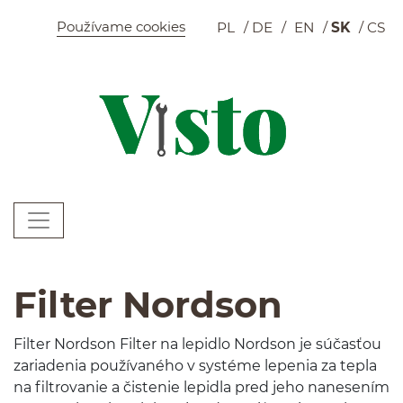
Szybkie menu
Používame cookies
PL
DE
EN
SK
CS
K
Menu główne
W
Filter Nordson
Fil­ter Nord­son Fil­ter na lep­idlo Nord­son je súčasťou
zari­ade­nia použí­vaného v sys­téme lep­e­nia za tepla
na fil­trovanie a čis­te­nie lep­idla pred jeho nane­sením