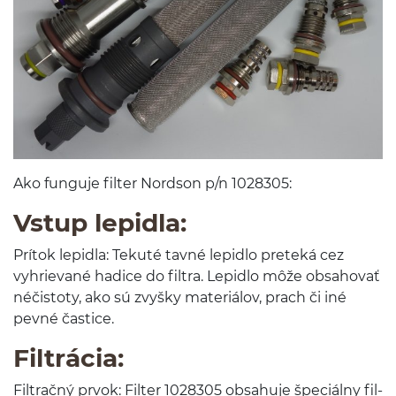
Ako fun­guje fil­ter Nord­son p/​n
1028305
:
Vstup lep­idla:
Prí­tok lep­idla: Tekuté tavné lep­idlo preteká cez
vyhrievané hadice do fil­tra. Lep­idlo môže obsa­ho­vať
néčis­toty, ako sú zvyšky mater­iálov, prach či iné
pevné častice.
Fil­trá­cia:
Fil­tračný prvok: Fil­ter
1028305
obsahuje špeciálny fil­