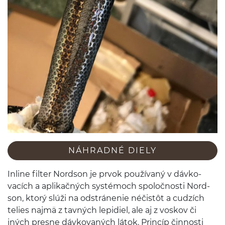
NÁHRADNÉ DIELY
Inline fil­ter Nord­son je prvok použí­vaný v dávko­
vacích a aplikačných sys­té­moch spoločnosti Nord­
son, ktorý slúži na odstrá­ne­nie néčistôt a cud­zích
telies najmä z tavných lep­i­diel, ale aj z voskov či
iných presne dávko­vaných látok. Princíp čin­nosti