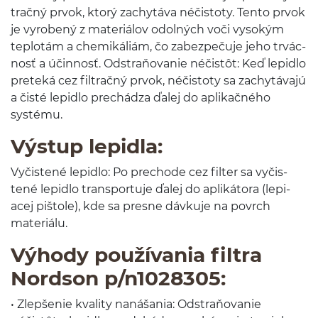
tračný prvok, ktorý zachytáva néčis­toty. Tento prvok
je vyrobený z mater­iálov odol­ných voči vysokým
teplotám a chemikáliám, čo zabezpečuje jeho trvác­
nosť a účin­nosť. Odstraňo­vanie néčistôt: Keď lep­idlo
preteká cez fil­tračný prvok, néčis­toty sa zachytá­vajú
a čisté lep­idlo prechádza ďalej do aplikačného
systému.
Výstup lep­idla:
Vyčis­tené lep­idlo: Po pre­chode cez fil­ter sa vyčis­
tené lep­idlo trans­portuje ďalej do apliká­tora (lep­i­
acej piš­tole), kde sa presne dávkuje na povrch
materiálu.
Výhody použí­va­nia fil­tra
Nord­son p/​n
1028305
:
• Zlepše­nie kval­ity nanáša­nia: Odstraňo­vanie