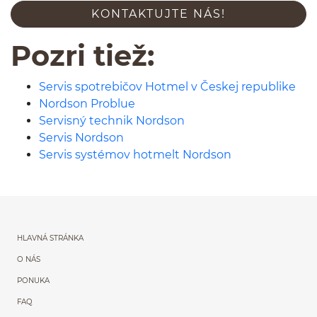
KON­TAK­TU­JTE NÁS!
Pozri tiež:
Servis spotrebičov Hotmel v Českej republike
Nordson Problue
Servisný technik Nordson
Servis Nordson
Servis systémov hotmelt Nordson
Menu główne powtórzon
HLAVNÁ STRÁNKA
O NÁS
PONUKA
FAQ