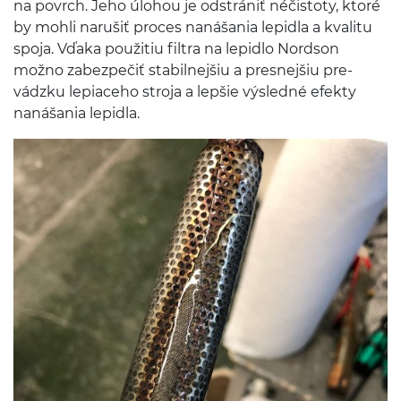
na povrch. Jeho úlo­hou je odstrániť néčis­toty, ktoré
by mohli narušiť pro­ces nanáša­nia lep­idla a kval­itu
spoja. Vďaka použi­tiu fil­tra na lep­idlo Nord­son
možno zabezpečiť sta­bil­ne­jšiu a pres­ne­jšiu pre­
vádzku lep­i­aceho stroja a lep­šie výsledné efekty
nanáša­nia lepidla.