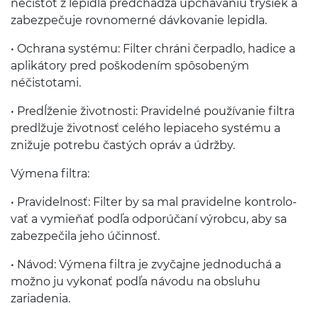
néčistôt z lep­idla pred­chádza upchá­va­niu trysiek a
zabezpečuje rovnomerné dávko­vanie lepidla.
• Ochrana sys­tému: Fil­ter chráni čer­padlo, hadice a
apliká­tory pred poško­dením spô­sobeným
néčistotami.
• Predĺženie živ­ot­nosti: Pravidelné použí­vanie fil­tra
predlžuje živ­ot­nosť celého lep­i­aceho sys­tému a
znižuje potrebu častých opráv a údržby.
Výmena fil­tra:
• Pravidel­nosť: Fil­ter by sa mal pravidelne kon­trolo­
vať a vymieňať podľa odporúčaní výrobcu, aby sa
zabezpečila jeho účinnosť.
• Návod: Výmena fil­tra je zvyča­jne jednoduchá a
možno ju vykonať podľa návodu na obsluhu
zariadenia.