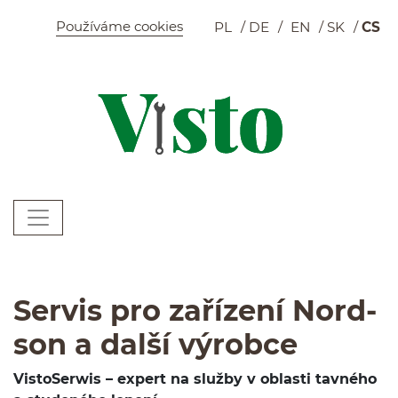
Szybkie menu
Používáme cookies
PL
DE
EN
SK
CS
K
Menu główne
W
Servis spotřebičů H
Servis pro zařízení Nord­
son a další výrobce
Vis­toSer­wis – expert na služby v oblasti tavného