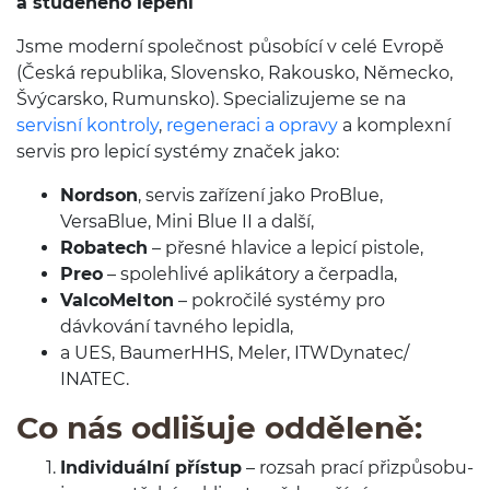
a stu­deného lepení
Jsme mod­erní společnost působící v celé Evropě
(Česká repub­lika, Sloven­sko, Rak­ousko, Německo,
Švý­carsko, Rumun­sko). Spe­cial­izu­jeme se na
servisní kon­troly
,
regen­eraci a opravy
a kom­plexní
servis pro lep­icí sys­témy značek jako:
Nord­son
, servis zařízení jako ProB­lue,
VersaBlue, Mini Blue
II
a další,
Robat­ech
– přesné hlav­ice a lep­icí pistole,
Preo
– spolehlivé apliká­tory a čerpadla,
Val­coMelton
– pokročilé sys­témy pro
dávkování tavného lepidla,
a
UES
, Baumer­HHS, Meler, ITWDynatec/​
INATEC.
Co nás odlišuje odděleně:
Indi­viduální přístup
– rozsah prací přizpů­sobu­