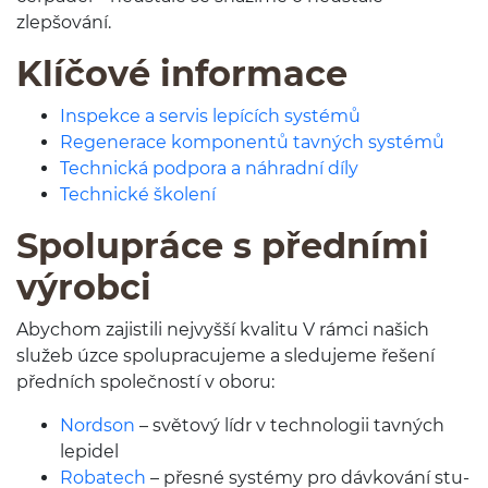
zlepšování.
Klíčové infor­mace
Inspekce a servis lep­ících systémů
Regen­er­ace kom­po­nentů tavných systémů
Tech­nická pod­pora a náhradní díly
Tech­nické školení
Spolupráce s před­ními
výrobci
Aby­chom zajis­tili nejvyšší kval­itu V rámci našich
služeb úzce spolupracu­jeme a sle­du­jeme řešení
před­ních společností v oboru:
Nord­son
– svě­tový lídr v tech­nologii tavných
lepidel
Robat­ech
– přesné sys­témy pro dávkování stu­