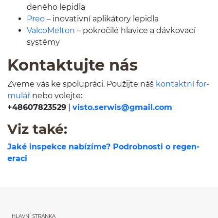
deného lepidla
Preo
– ino­v­a­tivní apliká­tory lepidla
Val­coMelton
– pokročilé hlav­ice a dávko­vací
systémy
Kon­tak­tu­jte nás
Zveme vás ke spolupráci. Použi­jte náš
kon­tak­tní for­
mulář
nebo vole­jte:
+
48607823529
|
visto.serwi
s@gmail.com
Viz také:
Jaké inspekce nabízíme?
Podrob­nosti o regen­
eraci
HLAVNÍ STRÁNKA