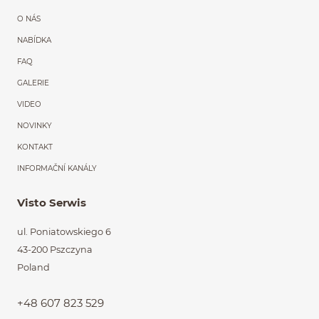
Menu główne powtórzon
O NÁS
NABÍDKA
FAQ
GALERIE
VIDEO
NOVINKY
KONTAKT
INFORMAČNÍ KANÁLY
Visto Serwis
ul. Poniatowskiego 6
43-200 Pszczyna
Poland
+48 607 823 529