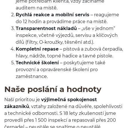
jeme potře­bám klienta, vždy začínáme
auditem na místě.
Rychlá reakce a mobilní servis
– reagu­jeme
do
12
hodin a provádíme práce na místě.
Trans­par­ent­nost nák­ladů
– „vše v jed­nom“
inspekce, včetně výjezdů, servisu a klíčových
dílů (fil­try, O-​kroužky, těs­nění atd.).
Kom­pletní repase
– pís­tová a zubová čer­padla,
hlavy, nádrže, topné hadice a tavné pistole.
Tech­nické školení
– posky­tu­jeme také
provozní a opraváren­ské školení pro
zaměstnance.
Naše poslání a hodnoty
Naší pri­or­i­tou je
výjimečná spoko­jenost
zákazníků
, vztahy založené na důvěře, spolehlivosti
a tech­nické odbor­no­sti. S
18
lety zkušeností jsme
provedli přes
1
500
inspekcí a repaso­vali přes
200
čer­padel – neustále se snažíme o neustálé