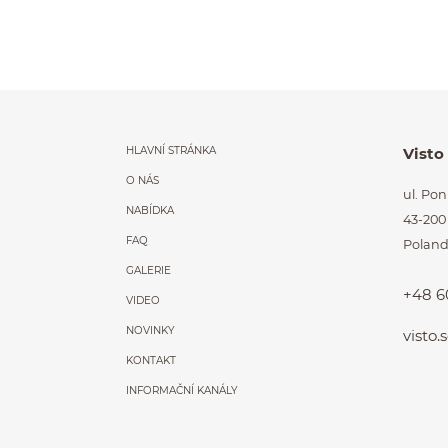
Menu główne powt
HLAVNÍ STRÁNKA
Visto
O NÁS
ul. Po
NABÍDKA
43-200
FAQ
Polan
GALERIE
+48 6
VIDEO
NOVINKY
visto
KONTAKT
INFORMAČNÍ KANÁLY