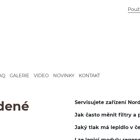
Použ
AQ
GALERIE
VIDEO
NOVINKY
KONTAKT
adené
Servisujete zařízení Nor
Jak často měnit filtry a
Jaký tlak má lepidlo v č
Lze lepicí moduly regen