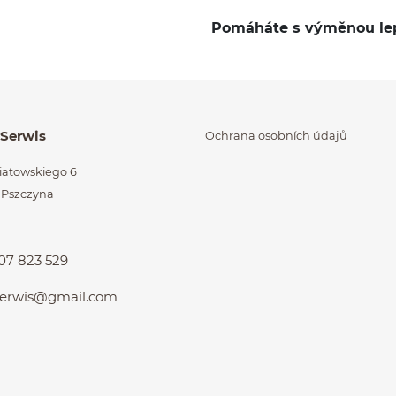
Pomáháte s výměnou lep
órzone na końcu
 Serwis
Ochrana osobních údajů
niatowskiego 6
 Pszczyna
d
07 823 529
.serwis@gmail.com