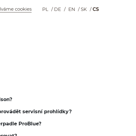
íváme cookies
PL
DE
EN
SK
CS
Wyszukiwarka
Košík
dson?
 provádět servisní prohlídky?
erpadle ProBlue?
erovat?