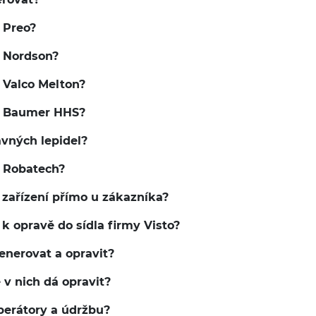
í Preo?
í Nordson?
í Valco Melton?
ní Baumer HHS?
vných lepidel?
í Robatech?
h zařízení přímo u zákazníka?
 k opravě do sídla firmy Visto?
enerovat a opravit?
 v nich dá opravit?
operátory a údržbu?