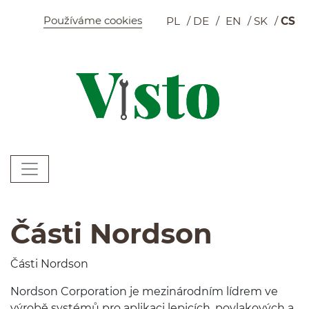
Szybkie menu
Používáme cookies
PL
DE
EN
SK
CS
K
Menu główne
W
Části Nordson
Části Nord­son
Nord­son Cor­po­ra­tion je mez­inárod­ním lídrem ve
výrobě sys­témů pro aplikaci lep­icích, povlakových a