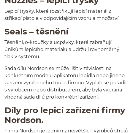
Noz­zles – lep­icí trysky
Lep­icí trysky, které rozstřikují lep­icí mater­iál z
stříkací pis­tole v odpoví­da­jícím vzoru a množství
Seals – těsnění
Těs­nění, o-​kroužky a ucpávky, které zabraňují
únikům lep­icího mater­iálu a udržují rovnoměrný
tlak v systému.
Sada dílů Nord­son se může lišit v závis­losti na
konkrét­ním mod­elu apliká­toru lep­idla nebo jiného
zařízení vyráběného touto fir­mou. Vyplatí se pora­dit
s výrobcem nebo dis­trib­u­torem, aby byla vybrána
vhodná sada dílů pro konkrétní zařízení.
Díly pro lep­icí zařízení firmy
Nordson.
Firma Nord­son je jed­ním z největších výrobců strojů