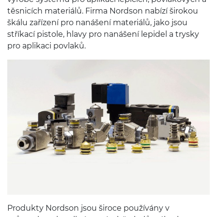
těs­nicích mater­iálů. Firma Nord­son nabízí širokou
škálu zařízení pro nanášení mater­iálů, jako jsou
stříkací pis­tole, hlavy pro nanášení lep­i­del a trysky
pro aplikaci povlaků.
Pro­dukty Nord­son jsou široce používány v