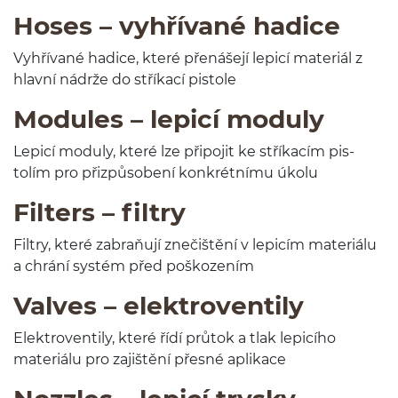
Hoses – vyhří­vané hadice
Vyhří­vané hadice, které přenášejí lep­icí mater­iál z
hlavní nádrže do stříkací pistole
Mod­ules – lep­icí moduly
Lep­icí mod­uly, které lze připo­jit ke stříkacím pis­
tolím pro přizpů­sobení konkrét­nímu úkolu
Fil­ters – filtry
Fil­try, které zabraňují znečištění v lep­icím mater­iálu
a chrání sys­tém před poškozením
Valves – elektroventily
Elek­tro­ven­tily, které řídí prů­tok a tlak lep­icího
mater­iálu pro zajištění přesné aplikace