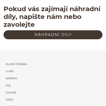
Pokud vás zají­mají náhradní
díly, napište nám nebo
zavolejte
NÁHRADNÍ DÍLY
Menu główne powtórzon
HLAVNÍ STRÁNKA
O NÁS
NABÍDKA
FAQ
GALERIE
VIDEO