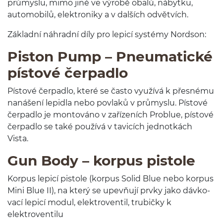
průmyslu, mimo jiné ve výrobě obalů, nábytku,
auto­mo­bilů, elek­tron­iky a v dalších odvětvích.
Zák­ladní náhradní díly pro lep­icí sys­témy Nordson:
Pis­ton Pump – Pneu­mat­ické
pís­tové čerpadlo
Pís­tové čer­padlo, které se často využívá k přes­nému
nanášení lep­idla nebo povlaků v průmyslu. Pís­tové
čer­padlo je mon­továno v zařízeních Prob­lue, pís­tové
čer­padlo se také používá v tavicích jed­notkách
Vista.
Gun Body – kor­pus pistole
Kor­pus lep­icí pis­tole (kor­pus Solid Blue nebo kor­pus
Mini Blue
II
), na který se upevňují prvky jako dávko­
vací lep­icí modul, elek­tro­ven­til, tru­bičky k
elektroventilu