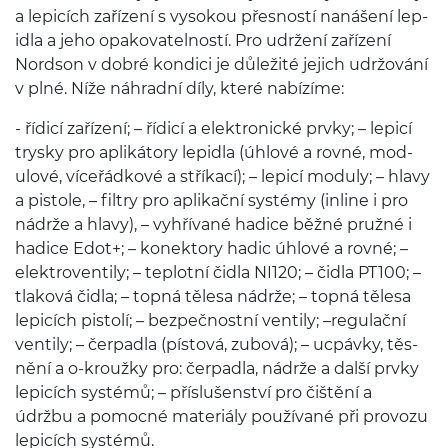
a lep­icích zařízení s vysokou přes­ností nanášení lep­
idla a jeho opako­vatel­ností. Pro udržení zařízení
Nord­son v dobré kondici je důležité jejich udržování
v plné. Níže náhradní díly, které nabízíme:
- řídicí zařízení; – řídicí a elek­tron­ické prvky; – lep­icí
trysky pro apliká­tory lep­idla (úhlové a rovné, mod­
ulové, víceřád­kové a stříkací); – lep­icí mod­uly; – hlavy
a pis­tole, – fil­try pro aplikační sys­témy (inline i pro
nádrže a hlavy), – vyhří­vané hadice běžné pružné i
hadice Edot+; – konek­tory hadic úhlové a rovné; –
elek­tro­ven­tily; – teplotní čidla
NI
120
; – čidla
PT
100
; –
tlaková čidla; – topná tělesa nádrže; – topná tělesa
lep­icích pis­tolí; – bezpečnos­tní ven­tily; –reg­u­lační
ven­tily; – čer­padla (pís­tová, zubová); – ucpávky, těs­
nění a o-​kroužky pro: čer­padla, nádrže a další prvky
lep­icích sys­témů; – přís­lušen­ství pro čištění a
údržbu a pomocné mater­iály použí­vané při provozu
lep­icích systémů.