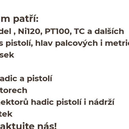
ám patří:
el , Ni
120
,
PT
100
,
TC
a dalších
pis­tolí, hlav pal­cov­ých i metr
esek
dic a pistolí
torech
­torů hadic pis­tolí i nádrží
tek
ak­tu­jte nás!