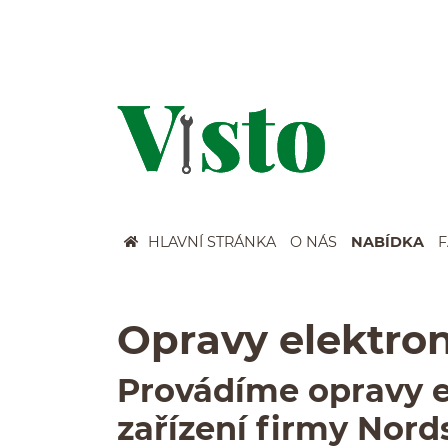
Szybkie menu
HLAVNÍ STRÁNKA
O NÁS
NABÍDKA
Menu główne
Wyszukiwarka
Oprava elektron
Opravy elek­tro
Provádíme opravy ele
zařízení firmy Nord