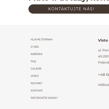
KON­TAK­TU­JTE NÁS!
Menu główne powt
HLAVNÍ STRÁNKA
Visto
O NÁS
ul. Po
NABÍDKA
43-200
FAQ
Polan
GALERIE
+48 6
VIDEO
NOVINKY
visto
KONTAKT
INFORMAČNÍ KANÁLY