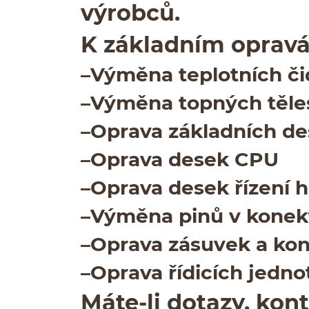
výrobců.
K zák­lad­ním oprav
–Výměna teplot­ních čid
–Výměna top­ných těles 
–Oprava zák­lad­ních d
–Oprava desek
CPU
–Oprava desek řízení ha
–Výměna pinů v konek
–Oprava zásu­vek a konek
–Oprava řídicích jedno
Máte-​li dotazy, kon­t