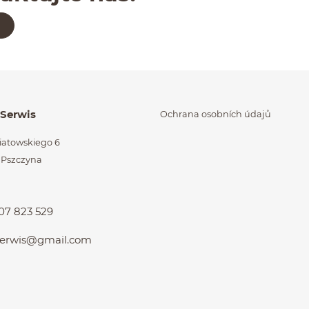
órzone na końcu
 Serwis
Ochrana osobních údajů
niatowskiego 6
 Pszczyna
d
07 823 529
.serwis@gmail.com