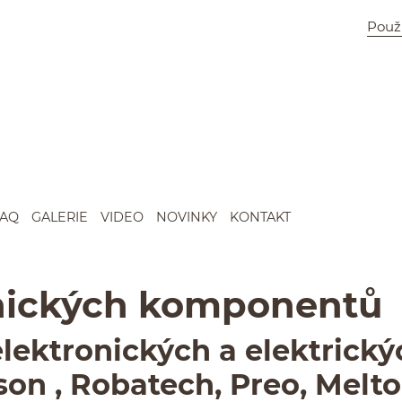
Použ
FAQ
GALERIE
VIDEO
NOVINKY
KONTAKT
iky a elektriky
n­ick­ých komponentů
k­tron­ick­ých a elek­trick
­son , Robat­ech, Preo, Mel