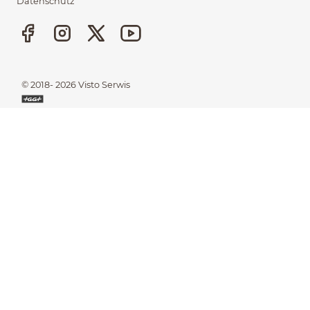
Datenschutz
Stopka
© 2018- 2026
Visto Serwis