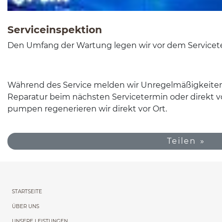
Ser­vi­cein­spek­tion
Den Umfang der Wartung legen wir vor dem Ser­viceter
Während des Ser­vice melden wir Unregelmäßigkeiten
Reparatur beim näch­sten Ser­viceter­min oder direkt vo
pumpen regener­ieren wir direkt vor Ort.
Teilen
Menu główne powtórzon
STARTSEITE
ÜBER UNS
UNSERE LEISTUNGEN