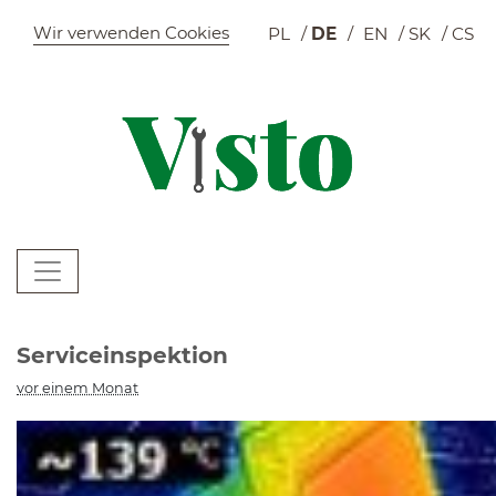
Szybkie menu
Wir verwenden Cookies
PL
DE
EN
SK
CS
W
Menu główne
W
Serviceinspektion
vor einem Monat