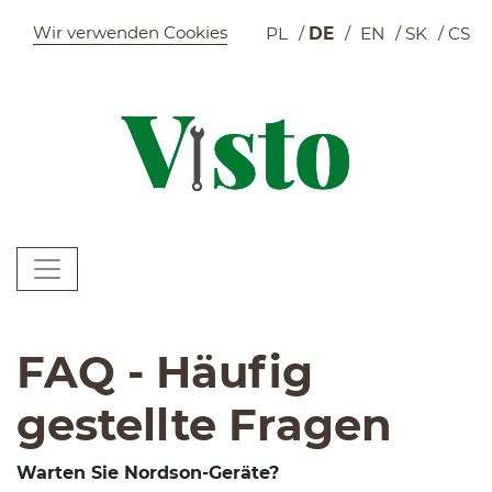
Szybkie menu
Wir verwenden Cookies
PL
DE
EN
SK
CS
W
Menu główne
W
FAQ - Häufig
gestellte Fragen
Warten Sie Nordson-Geräte?