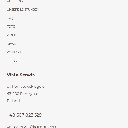
ÜBER UNS
UNSERE LEISTUNGEN
FAQ
FOTO
VIDEO
NEWS
KONTAKT
FEEDS
Visto Serwis
ul. Poniatowskiego 6
43-200 Pszczyna
Poland
+48 607 823 529
visto.serwis@gmail.com