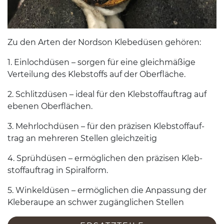
Zu den Arten der Nord­son Klebedüsen gehören:
1
. Ein­lochdüsen – sor­gen für eine gle­ich­mäßige
Verteilung des Kleb­stoffs auf der Oberfläche.
2
. Schlitzdüsen – ideal für den Kleb­stof­fauf­trag auf
ebe­nen Oberflächen.
3
. Mehrlochdüsen – für den präzisen Kleb­stof­fauf­
trag an mehreren Stellen gleichzeitig
4
. Sprühdüsen – ermöglichen den präzisen Kleb­
stof­fauf­trag in Spiralform.
5
. Winkeldüsen – ermöglichen die Anpas­sung der
Kle­ber­aupe an schwer zugänglichen Stellen