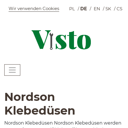
Szybkie menu
Wir verwenden Cookies
PL
DE
EN
SK
CS
W
Menu główne
W
Nordson
Klebedüsen
Nord­son Klebedüsen Nord­son Klebedüsen wer­den