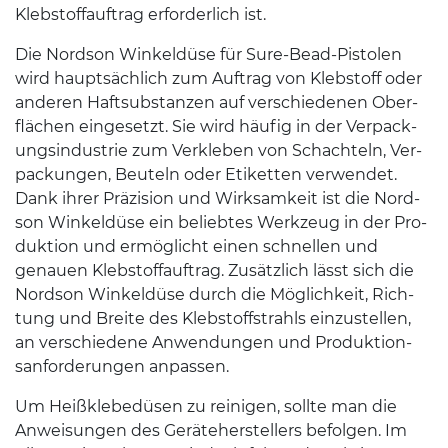
Kleb­stof­fauf­trag erforder­lich ist.
Die Nord­son Winkeldüse für Sure-​Bead-​Pistolen
wird haupt­säch­lich zum Auf­trag von Kleb­stoff oder
anderen Haft­sub­stanzen auf ver­schiede­nen Ober­
flächen einge­setzt. Sie wird häu­fig in der Ver­pack­
ungsin­dus­trie zum Verkleben von Schachteln, Ver­
pack­un­gen, Beuteln oder Etiket­ten ver­wen­det.
Dank ihrer Präzi­sion und Wirk­samkeit ist die Nord­
son Winkeldüse ein beliebtes Werkzeug in der Pro­
duk­tion und ermöglicht einen schnellen und
genauen Kleb­stof­fauf­trag. Zusät­zlich lässt sich die
Nord­son Winkeldüse durch die Möglichkeit, Rich­
tung und Bre­ite des Kleb­stoff­s­trahls einzustellen,
an ver­schiedene Anwen­dun­gen und Pro­duk­tion­
san­forderun­gen anpassen.
Um Heißk­lebedüsen zu reini­gen, sollte man die
Anweisun­gen des Geräte­herstellers befol­gen. Im