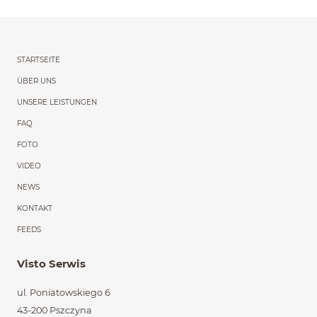
Menu główne powtórzon
STARTSEITE
ÜBER UNS
UNSERE LEISTUNGEN
FAQ
FOTO
VIDEO
NEWS
KONTAKT
FEEDS
Visto Serwis
ul. Poniatowskiego 6
43-200 Pszczyna