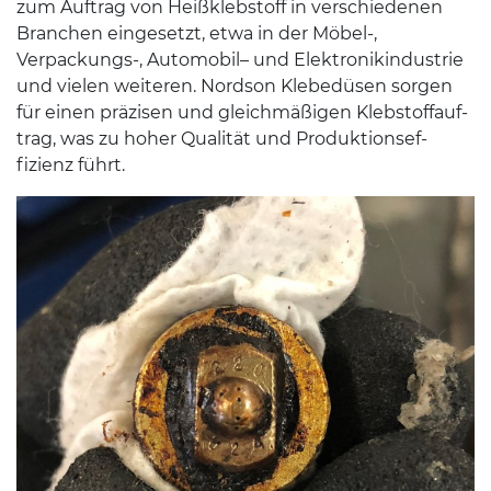
zum Auf­trag von Heißk­leb­stoff in ver­schiede­nen
Branchen einge­setzt, etwa in der Möbel-​,
Verpackungs-​, Auto­mo­bil– und Elek­tron­ikin­dus­trie
und vie­len weit­eren. Nord­son Klebedüsen sor­gen
für einen präzisen und gle­ich­mäßi­gen Kleb­stof­fauf­
trag, was zu hoher Qual­ität und Pro­duk­tion­sef­
fizienz führt.