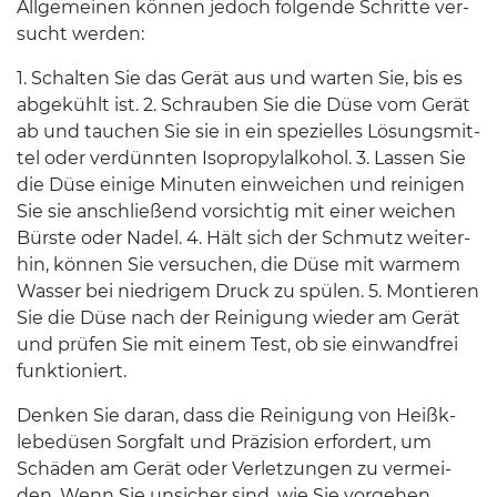
All­ge­meinen kön­nen jedoch fol­gende Schritte ver­
sucht werden:
1
. Schal­ten Sie das Gerät aus und warten Sie, bis es
abgekühlt ist.
2
. Schrauben Sie die Düse vom Gerät
ab und tauchen Sie sie in ein spezielles Lösungsmit­
tel oder verdün­nten Iso­propy­lalko­hol.
3
. Lassen Sie
die Düse einige Minuten ein­we­ichen und reini­gen
Sie sie anschließend vor­sichtig mit einer weichen
Bürste oder Nadel.
4
. Hält sich der Schmutz weit­er­
hin, kön­nen Sie ver­suchen, die Düse mit warmem
Wasser bei niedrigem Druck zu spülen.
5
. Mon­tieren
Sie die Düse nach der Reini­gung wieder am Gerät
und prüfen Sie mit einem Test, ob sie ein­wand­frei
funktioniert.
Denken Sie daran, dass die Reini­gung von Heißk­
lebedüsen Sorgfalt und Präzi­sion erfordert, um
Schä­den am Gerät oder Ver­let­zun­gen zu ver­mei­
den. Wenn Sie unsicher sind, wie Sie vorge­hen