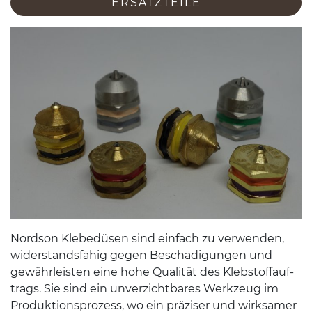
ERSATZTEILE
Nord­son Klebedüsen sind ein­fach zu ver­wen­den,
wider­stands­fähig gegen Beschädi­gun­gen und
gewährleis­ten eine hohe Qual­ität des Kleb­stof­fauf­
trags. Sie sind ein unverzicht­bares Werkzeug im
Pro­duk­tion­sprozess, wo ein präziser und wirk­samer