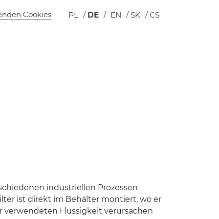
enden Cookies
PL
DE
EN
SK
CS
Wyszukiwarka
Warenkorb
er­schiede­nen indus­triellen Prozessen
ter ist direkt im Behäl­ter mon­tiert, wo er
 ver­wen­de­ten Flüs­sigkeit verur­sachen