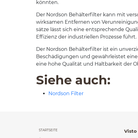
könnten.
Der Nord­son Behäl­ter­fil­ter kann mit ver­sc
wirk­samen Ent­fer­nen von Verun­reini­gun
sätze lässt sich eine entsprechende Qual­i
Effizienz der indus­triellen Prozesse führt.
Der Nord­son Behäl­ter­fil­ter ist ein unver
Beschädi­gun­gen und gewährleis­tet einen
eine hohe Qual­ität und Halt­barkeit der Ob
Siehe auch:
Nordson Filter
Menu główne powt
STARTSEITE
Visto