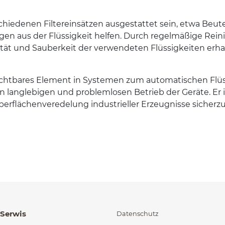
hiede­nen Fil­tere­in­sätzen aus­ges­tat­tet sein, etwa Beutel
­gen aus der Flüs­sigkeit helfen. Durch regelmäßige Reini
tät und Sauberkeit der ver­wen­de­ten Flüs­sigkeiten erha
zicht­bares Ele­ment in Sys­te­men zum automa­tis­chen Flüs­
 lan­glebi­gen und prob­lem­losen Betrieb der Geräte. Er
er­flächen­vere­delung indus­trieller Erzeug­nisse sicherzu
órzone na końcu
 Serwis
Datenschutz