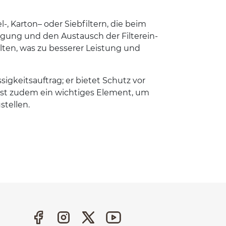
-​, Kar­ton– oder Sieb­fil­tern, die beim
­gung und den Aus­tausch der Fil­tere­in­
l­ten, was zu besserer Leis­tung und
sigkeit­sauf­trag; er bietet Schutz vor
 ist zudem ein wichtiges Ele­ment, um
stellen.