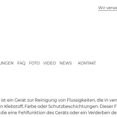
Wir verw
TUNGEN
FAQ
FOTO
VIDEO
NEWS
KONTAKT
ter ist ein Gerät zur Reini­gung von Flüs­sigkeiten, die in v
 Kleb­stoff, Farbe oder Schutzbeschich­tun­gen. Dieser Fil­
 die eine Fehlfunk­tion des Geräts oder ein Verder­ben der