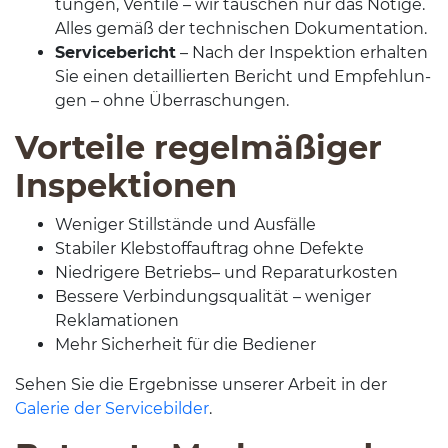
tun­gen, Ven­tile – wir tauschen nur das Nötige.
Alles gemäß der tech­nis­chen Dokumentation.
Ser­vice­bericht
– Nach der Inspek­tion erhal­ten
Sie einen detail­lierten Bericht und Empfehlun­
gen – ohne Überraschungen.
Vorteile regelmäßiger
Inspektionen
Weniger Still­stände und Ausfälle
Sta­biler Kleb­stof­fauf­trag ohne Defekte
Niedrigere Betriebs– und Reparaturkosten
Bessere Verbindungsqual­ität – weniger
Reklamationen
Mehr Sicher­heit für die Bediener
Sehen Sie die Ergeb­nisse unserer Arbeit in der
Galerie der Ser­vice­bilder
.