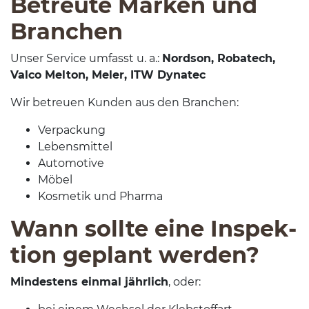
Betreute Marken und
Branchen
Unser Ser­vice umfasst u. a.:
Nord­son, Robat­ech,
Valco Melton, Meler,
ITW
Dynatec
Wir betreuen Kun­den aus den Branchen:
Ver­pack­ung
Lebens­mit­tel
Auto­mo­tive
Möbel
Kos­metik und Pharma
Wann sollte eine Inspek­
tion geplant werden?
Min­destens ein­mal jährlich
, oder: