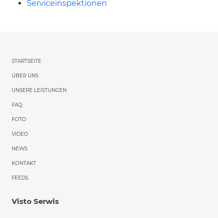
Serviceinspektionen
Menu główne powtórzon
STARTSEITE
ÜBER UNS
UNSERE LEISTUNGEN
FAQ
FOTO
VIDEO
NEWS
KONTAKT
FEEDS
Visto Serwis