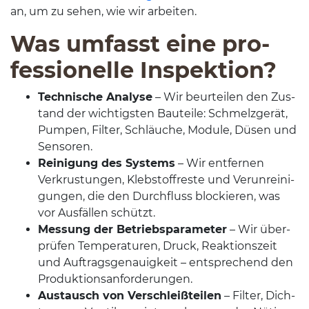
an, um zu sehen, wie wir arbeiten.
Was umfasst eine pro­
fes­sionelle Inspektion?
Tech­nis­che Analyse
– Wir beurteilen den Zus­
tand der wichtig­sten Bauteile: Schmelzgerät,
Pumpen, Fil­ter, Schläuche, Mod­ule, Düsen und
Sensoren.
Reini­gung des Sys­tems
– Wir ent­fer­nen
Verkrus­tun­gen, Kleb­stof­freste und Verun­reini­
gun­gen, die den Durch­fluss block­ieren, was
vor Aus­fällen schützt.
Mes­sung der Betrieb­spa­ra­me­ter
– Wir über­
prüfen Tem­per­a­turen, Druck, Reak­tion­szeit
und Auf­trags­ge­nauigkeit – entsprechend den
Produktionsanforderungen.
Aus­tausch von Ver­schleißteilen
– Fil­ter, Dich­