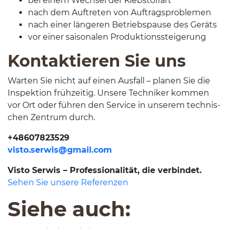
bei einem Wech­sel der Klebstoffart
nach dem Auftreten von Auftragsproblemen
nach einer län­geren Betrieb­spause des Geräts
vor einer saisonalen Produktionssteigerung
Kon­tak­tieren Sie uns
Warten Sie nicht auf einen Aus­fall – pla­nen Sie die
Inspek­tion frühzeitig. Unsere Tech­niker kom­men
vor Ort oder führen den Ser­vice in unserem tech­nis­
chen Zen­trum durch.
+
48607823529
visto.serwi
s@gmail.com
Visto Ser­wis – Pro­fes­sion­al­ität, die verbindet.
Sehen Sie unsere Referenzen
Siehe auch: