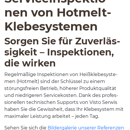
nen von Hotmelt-​
Klebesystemen
Sor­gen Sie für Zuver­läs­
sigkeit – Inspek­tio­nen,
die wirken
Regelmäßige Inspek­tio­nen von Heißk­lebesys­te­
men (Hot­melt) sind der Schlüs­sel zu einem
störungs­freien Betrieb, höherer Pro­duk­tqual­ität
und niedrigeren Ser­vicekosten. Dank des pro­fes­
sionellen tech­nis­chen Sup­ports von Visto Ser­wis
haben Sie die Gewis­sheit, dass Ihr Klebesys­tem mit
max­i­maler Leis­tung arbeitet – jeden Tag.
Sehen Sie sich die
Bilder­ga­lerie unserer Ref­eren­zen