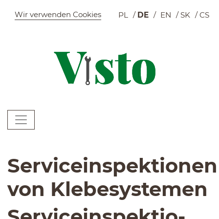
Szybkie menu
Wir verwenden Cookies
PL
DE
EN
SK
CS
W
Menu główne
W
Serviceinspektionen
von Klebesystemen
Ser­vi­cein­spek­tio­