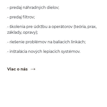
- predaj náhrad­ných dielov;
- predaj filtrov;
- škole­nia pre údržbu a operá­torov (teória, prax,
zák­lady, opravy);
- rieše­nie prob­lé­mov na baliacich linkách;
- inš­talá­cia nových lep­iacich systémov.
Viac o nás