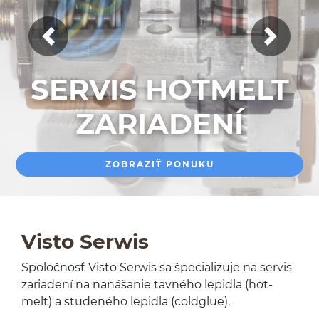
Poprzedni slajd
Następny
SERVIS HOTMELT
SERVIS HOTMELT
ZARIADENÍ
ZARIADENÍ
ZOBRAZIŤ PONUKU
ZOBRAZIŤ PONUKU
Visto Ser­wis
Spoločnosť Visto Ser­wis sa špe­cial­izuje na servis
zari­adení na nanášanie tavného lep­idla (hot­
melt) a stu­deného lep­idla (coldglue).