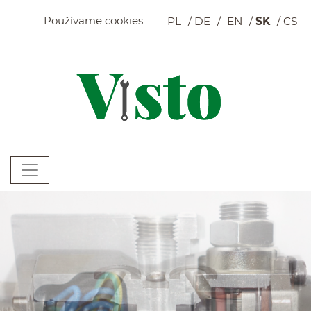
Szybkie menu
Používame cookies
PL
DE
EN
SK
CS
K
Menu główne
W
Pokaz slajdów
Snímky — mobil