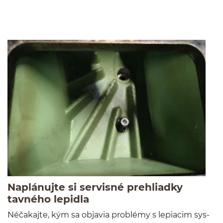
Aktuality
(zajawki a
Naplánujte si servisné prehliadky
-
Czytaj całość
tavného lepidla
Néčaka­jte, kým sa objavia prob­lémy s lep­iacim sys­