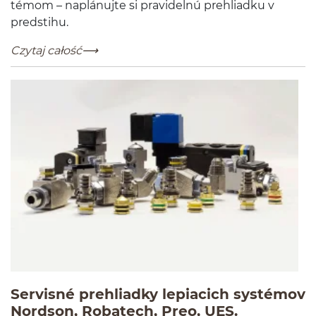
té­mom – naplánu­jte si pravidelnú prehli­adku v
predstihu.
Naplánujte si servisné prehliadky tavného lepidla
-
Czytaj całość
Servisné prehliadky lepiacich systémov
-
Czytaj cał
Nordson, Robatech, Preo, UES.