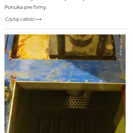
Ponuka pre firmy.
Servisné prehliadky lepiacich systémov Nordson, Roba
-
Czytaj całość