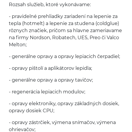
Rozsah služieb, ktoré vykonávame:
- pravidelné prehli­adky zari­adení na lep­e­nie za
tepla (hot­melt) a lep­e­nie za stu­dena (coldglue)
rôznych značiek, pričom sa hlavne zame­ri­avame
na firmy Nord­son, Robat­ech,
UES
, Preo či Valco
Melton;
- gen­erálne opravy a opravy lep­iacich čerpadiel;
- opravy piš­tolí a apliká­torov lepidla;
- gen­erálne opravy a opravy tavičov;
- regen­erá­cia lep­iacich modulov;
- opravy elek­tron­iky, opravy zák­lad­ných dosiek,
opravy dosiek
CPU
;
- opravy zástrčiek, výmena sní­mačov, výmena
ohrievačov;