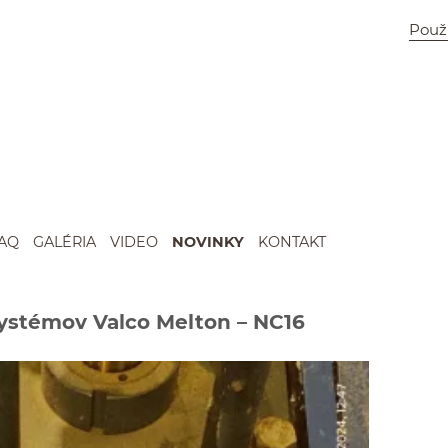
Použ
AQ
GALÉRIA
VIDEO
NOVINKY
KONTAKT
systémov Valco Melton – NC16