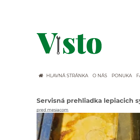
Szybkie menu
HLAVNÁ STRÁNKA
O NÁS
PONUKA
F
Menu główne
Wyszukiwarka
Servisná prehliadka lepiacich 
pred mesiacom