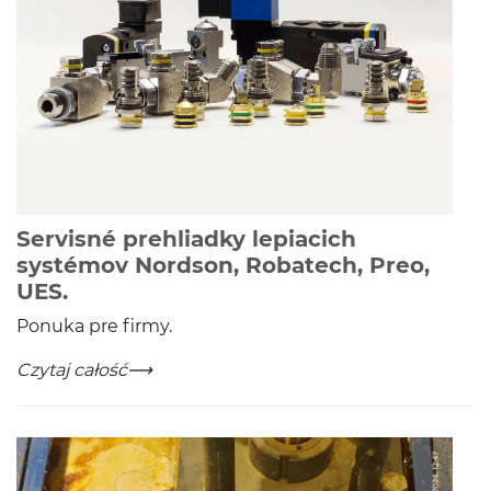
Servisné prehliadky lepiacich
systémov Nordson, Robatech, Preo,
-
Czytaj całość
UES.
Ponuka pre firmy.
Servisné prehliadky lepiacich systémov Nordson, Roba
-
Czytaj całość