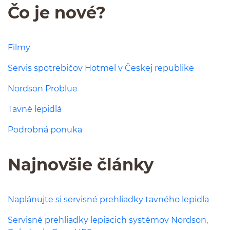
Čo je nové?
Filmy
Servis spotrebičov Hotmel v Českej republike
Nordson Problue
Tavné lepidlá
Podrobná ponuka
Najnovšie články
Naplánujte si servisné prehliadky tavného lepidla
Servisné prehliadky lepiacich systémov Nordson,