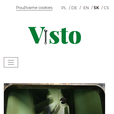
Szybkie menu
Používame cookies
PL
DE
EN
SK
CS
K
Menu główne
W
Novinky
(zajawki artykułów