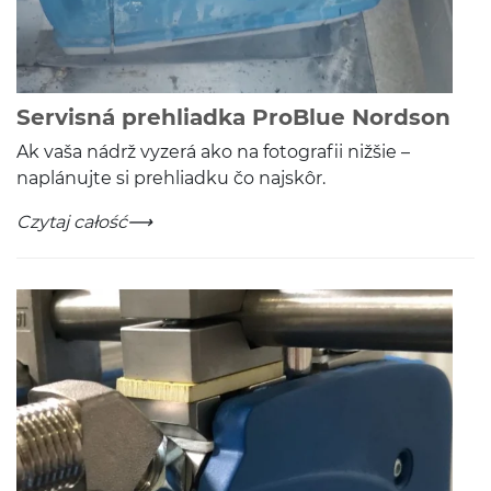
-
Czy
Servisná prehliadka ProBlue Nordson
Ak vaša nádrž vyz­erá ako na fotografii nižšie –
naplánu­jte si prehli­adku čo najskôr.
Servisná prehliadka ProBlue Nordson
-
Czytaj całość