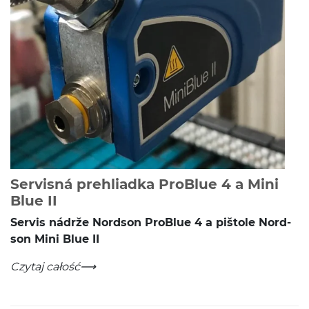
Servisná prehliadka ProBlue 4 a Mini
-
Czytaj całość
Blue II
Servis nádrže Nord­son ProB­lue
4
a piš­tole Nord­
son Mini Blue
II
Servisná prehliadka ProBlue 4 a Mini Blue II
-
Czytaj całość