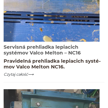
Servisná prehliadka lepiacich
-
Czytaj cał
systémov Valco Melton – NC16
Pravidelná prehli­adka lep­iacich sys­té­
mov Valco Melton
NC
16
.
Servisná prehliadka lepiacich systémov Valco Melton 
-
Czytaj całość