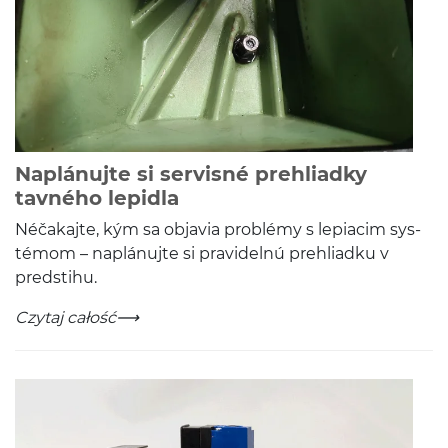
Naplánujte si servisné prehliadky
-
Czytaj całość
tavného lepidla
Néčaka­jte, kým sa objavia prob­lémy s lep­iacim sys­
té­mom – naplánu­jte si pravidelnú prehli­adku v
predstihu.
Naplánujte si servisné prehliadky tavného lepidla
-
Czytaj całość