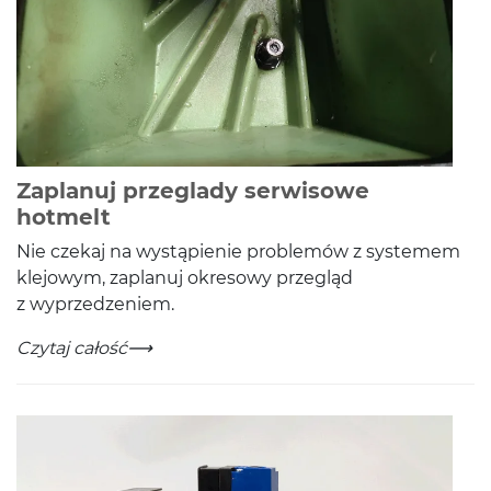
Zaplanuj przeglady serwisowe
-
Czytaj całość
hotmelt
Nie czekaj na wys­tąpi­e­nie prob­lemów z sys­te­mem
kle­jowym, zaplanuj okre­sowy przegląd
z wyprzedzeniem.
Zaplanuj przeglady serwisowe hotmelt
-
Czytaj całość