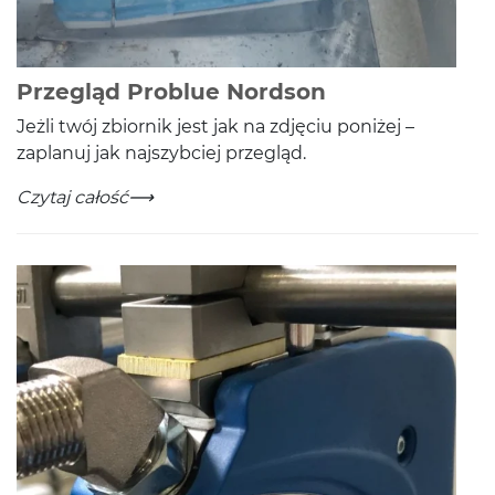
-
Czytaj całość
Przegląd Problue Nordson
Jeżli twój zbiornik jest jak na zdję­ciu poniżej –
zaplanuj jak najszy­b­ciej przegląd.
Przegląd Problue Nordson
-
Czytaj całość