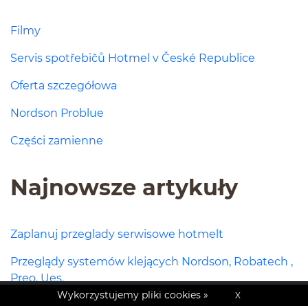
Filmy
Servis spotřebičů Hotmel v České Republice
Oferta szczegółowa
Nordson Problue
Części zamienne
Najnowsze artykuły
Zaplanuj przeglady serwisowe hotmelt
Przeglądy systemów klejących Nordson, Robatech ,
Preo, Ues.
Wykorzystujemy pliki cookies »
X
Przegląd systemów klejących Valco Melton – NC16