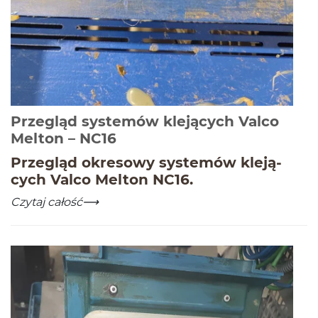
Przegląd systemów klejących Valco
-
Czytaj całość
Melton – NC16
Przegląd okre­sowy sys­temów kle­ją­
cych Valco Melton
NC
16
.
Przegląd systemów klejących Valco Melton – NC16
-
Czytaj całość