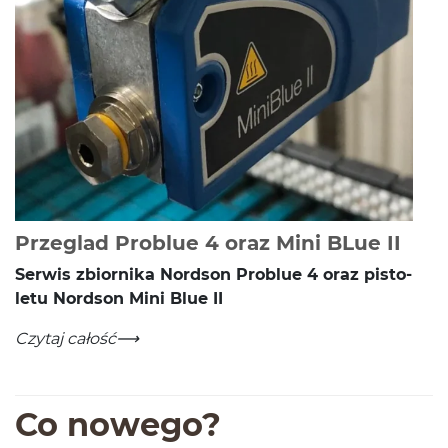
-
Czyt
Przeglad Problue 4 oraz Mini BLue II
Ser­wis zbiornika Nord­son Prob­lue
4
oraz pis­to­
letu Nord­son Mini Blue
II
Przeglad Problue 4 oraz Mini BLue II
-
Czytaj całość
Co nowego?