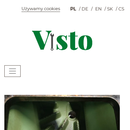
Szybkie menu
Używamy cookies
PL
DE
EN
SK
CS
K
Menu główne
W
Newsy
(zajawki artykułów)