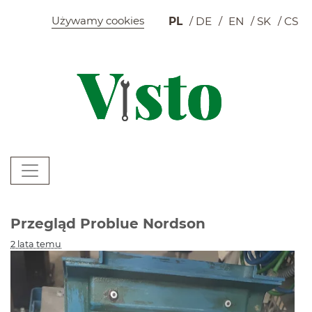
Szybkie menu
Używamy cookies
PL
DE
EN
SK
CS
K
Menu główne
W
Przegląd Problue Nordson
2 lata temu