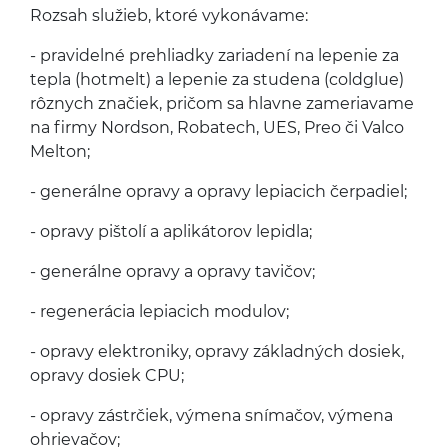
Rozsah služieb, ktoré vykonávame:
- pravidelné prehli­adky zari­adení na lep­e­nie za
tepla (hot­melt) a lep­e­nie za stu­dena (coldglue)
rôznych značiek, pričom sa hlavne zame­ri­avame
na firmy Nord­son, Robat­ech,
UES
, Preo či Valco
Melton;
- gen­erálne opravy a opravy lep­iacich čerpadiel;
- opravy piš­tolí a apliká­torov lepidla;
- gen­erálne opravy a opravy tavičov;
- regen­erá­cia lep­iacich modulov;
- opravy elek­tron­iky, opravy zák­lad­ných dosiek,
opravy dosiek
CPU
;
- opravy zástrčiek, výmena sní­mačov, výmena
ohrievačov;