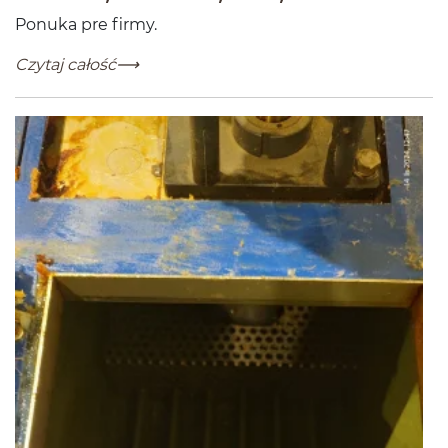
Ponuka pre firmy.
Servisné prehliadky lepiacich systémov Nordson, Roba
-
Czytaj całość