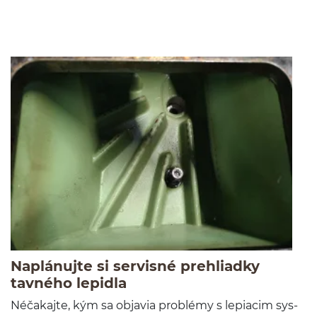
Aktuality
(zajawki a
Naplánujte si servisné prehliadky
-
Czytaj całość
tavného lepidla
Néčaka­jte, kým sa objavia prob­lémy s lep­iacim sys­