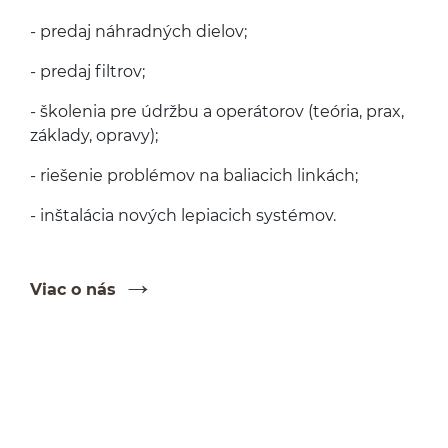
- predaj náhrad­ných dielov;
- predaj filtrov;
- škole­nia pre údržbu a operá­torov (teória, prax,
zák­lady, opravy);
- rieše­nie prob­lé­mov na baliacich linkách;
- inš­talá­cia nových lep­iacich systémov.
Viac o nás