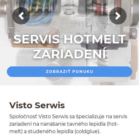
Poprzedni slajd
Następny
SERVIS HOTMELT
SERVIS HOTMELT
ZARIADENÍ
ZARIADENÍ
ZOBRAZIŤ PONUKU
ZOBRAZIŤ PONUKU
Visto Ser­wis
Spoločnosť Visto Ser­wis sa špe­cial­izuje na servis
zari­adení na nanášanie tavného lep­idla (hot­
melt) a stu­deného lep­idla (coldglue).