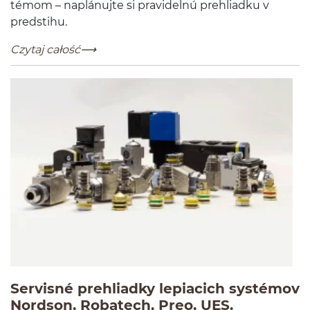
té­mom – naplánu­jte si pravidelnú prehli­adku v
predstihu.
Naplánujte si servisné prehliadky tavného lepidla
-
Czytaj całość
Servisné prehliadky lepiacich systémov
-
Czytaj cał
Nordson, Robatech, Preo, UES.