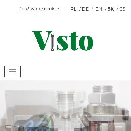
Szybkie menu
Používame cookies
PL
DE
EN
SK
CS
K
Menu główne
W
Pokaz slajdów
Snímky — mobil