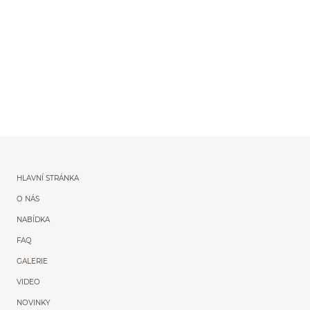
Menu główne powtórzon
HLAVNÍ STRÁNKA
O NÁS
NABÍDKA
FAQ
GALERIE
VIDEO
NOVINKY