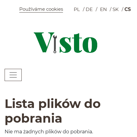
Szybkie menu
Používáme cookies
PL
DE
EN
SK
CS
K
Menu główne
W
Lista plików do
pobrania
Nie ma żadnych plików do pobrania.