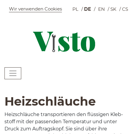
Szybkie menu
Wir verwenden Cookies
PL
DE
EN
SK
CS
W
Menu główne
W
Heizschläuche
Heizschläuche trans­portieren den flüs­si­gen Kleb­
stoff mit der passenden Tem­per­atur und unter
Druck zum Auf­tragskopf. Sie sind über ihre