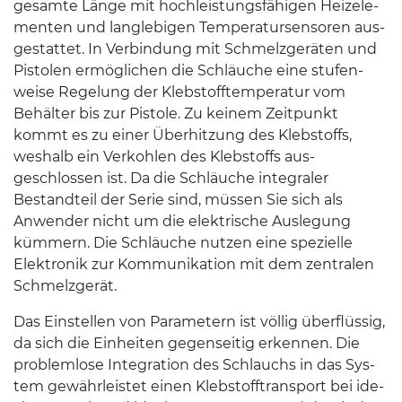
gesamte Länge mit hochleis­tungs­fähi­gen Heizele­
menten und lan­glebi­gen Tem­per­atursen­soren aus­
ges­tat­tet. In Verbindung mit Schmelzgeräten und
Pis­tolen ermöglichen die Schläuche eine stufen­
weise Regelung der Kleb­stofftem­per­atur vom
Behäl­ter bis zur Pis­tole. Zu keinem Zeit­punkt
kommt es zu einer Über­hitzung des Kleb­stoffs,
weshalb ein Verkohlen des Kleb­stoffs aus­
geschlossen ist. Da die Schläuche inte­graler
Bestandteil der Serie sind, müssen Sie sich als
Anwen­der nicht um die elek­trische Ausle­gung
küm­mern. Die Schläuche nutzen eine spezielle
Elek­tronik zur Kom­mu­nika­tion mit dem zen­tralen
Schmelzgerät.
Das Ein­stellen von Para­me­tern ist völ­lig über­flüs­sig,
da sich die Ein­heiten gegen­seitig erken­nen. Die
prob­lem­lose Inte­gra­tion des Schlauchs in das Sys­
tem gewährleis­tet einen Kleb­stoff­trans­port bei ide­