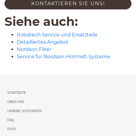
KON­TAK­TIEREN SIE UNS!
Siehe auch:
Robatech Service und Ersatzteile
Detailliertes Angebot
Nordson Filter
Service für Nordson-​Hotmelt-​Systeme
Menu główne powtórzon
STARTSEITE
ÜBER UNS
UNSERE LEISTUNGEN
FAQ
FOTO