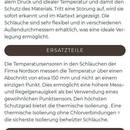
alem Druck und ide­aler Tem­per­atur und damit den
Schutz des Mate­ri­als. Tritt eine Störung auf, wird sie
sofort erkannt und im Klar­text angezeigt. Die
Schläuche sind sehr flex­i­bel und in ver­schiede­nen
Außen­durchmessern erhältlich, was eine ide­ale Ver­
legung ermöglicht.
ERSATZTEILE
Die Tem­per­atursen­soren in den Schläuchen der
Firma Nord­son messen die Tem­per­atur über einen
Abschnitt von etwa
150
mm und nicht an einem
einzi­gen Punkt. Dies ermöglicht eine höhere Mess–
und Regel­ge­nauigkeit als bei Ver­wen­dung eines
gewöhn­lichen Punk­t­sen­sors. Den höch­sten
Schutz­grad bietet die ther­mis­che Isolierung . Eine
ther­mis­che Isolierung ohne Chlorverbindun­gen =
die sich­er­ste Isolierung beheizter Schläuche.