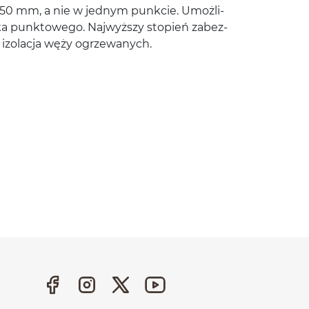
150
mm, a nie w jed­nym punkcie. Umożli­
­jnika punk­towego. Najwyższy stopień zabez­
a izo­lacja węży ogrzewanych.