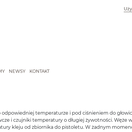
Uży
MY
NEWSY
KONTAKT
 odpowied­niej tem­per­aturze i pod ciśnie­niem do głow­i
ze i czu­jniki tem­per­atury o długiej żywot­ności. Węże w po
­atury kleju od zbiornika do pis­to­letu. W żad­nym momen­c