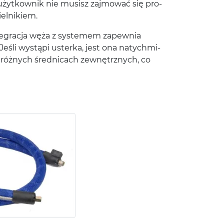
ko użytkownik nie musisz zaj­mować się pro­
ielnikiem.
e­gracja węża z sys­te­mem zapew­nia
eśli wys­tąpi usterka, jest ona naty­ch­mi­
 różnych śred­ni­cach zewnętrznych, co