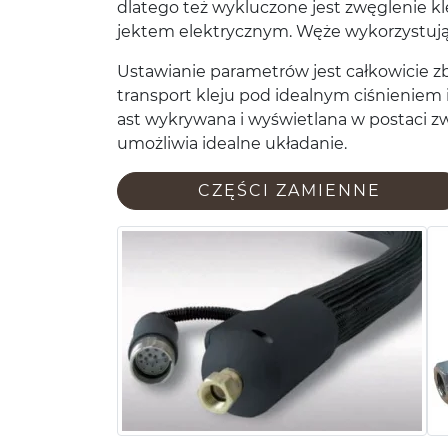
dlat­ego też wyk­luc­zone jest zwę­gle­nie
jek­tem elek­trycznym. Węże wyko­rzys­tują 
Ustaw­ianie para­metrów jest całkowicie zb
trans­port kleju pod ide­al­nym ciśnie­niem 
ast wykry­wana i wyświ­et­lana w postaci 
umożli­wia ide­alne układanie.
CZĘŚCI ZAMI­ENNE