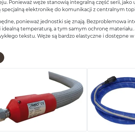
 kleju. Ponieważ węże stanowią inte­gralną część serii, ja
spec­jalną elek­tron­ikę do komu­nikacji z cen­tral­nym top
ędne, ponieważ jed­nos­tki się znają. Bezprob­le­mowa int
i ide­alną tem­per­aturą, a tym samym ochronę mate­ri­ału. J
zwykłego tek­stu. Węże są bardzo elasty­czne i dostępne w