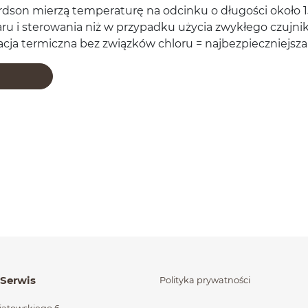
rd­son mierzą tem­per­aturę na odcinku o dłu­gości około
mi­aru i sterowa­nia niż w przy­padku uży­cia zwykłego czu
o­lacja ter­miczna bez związków chloru = najbez­pieczniejsz
órzone na końcu
 Serwis
Polityka prywatności