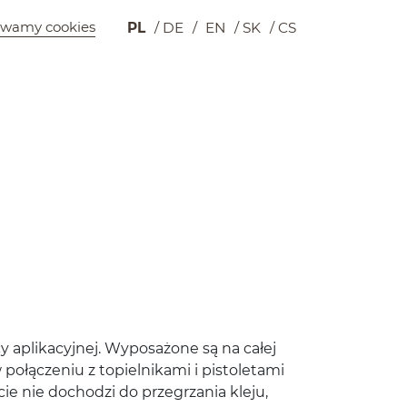
wamy cookies
PL
DE
EN
SK
CS
Wyszukiwarka
Koszyk
cy aplika­cyjnej. Wyposażone są na całej
łącze­niu z top­iel­nikami i pis­to­le­tami
ie nie dochodzi do prze­grza­nia kleju,